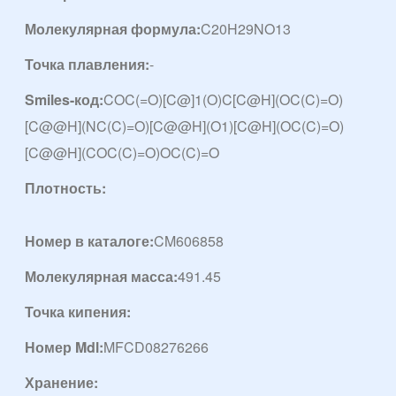
Молекулярная формула:
C20H29NO13
Точка плавления:
-
Smiles-код:
COC(=O)[C@]1(O)C[C@H](OC(C)=O)
[C@@H](NC(C)=O)[C@@H](O1)[C@H](OC(C)=O)
[C@@H](COC(C)=O)OC(C)=O
Плотность:
Номер в каталоге:
CM606858
Молекулярная масса:
491.45
Точка кипения:
Номер Mdl:
MFCD08276266
Хранение: