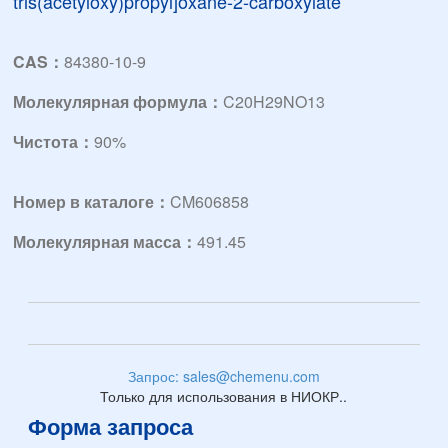
tris(acetyloxy)propyl]oxane-2-carboxylate
CAS：
84380-10-9
Молекулярная формула：
C20H29NO13
Чистота：
90%
Номер в каталоге：
CM606858
Молекулярная масса：
491.45
Запрос: sales@chemenu.com
Только для использования в НИОКР..
Форма запроса