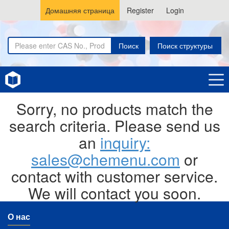
Домашняя страница
Register
Login
Поиск
Поиск структуры
Home
Selenazolopyrindes
Sorry, no products match the
search criteria. Please send us
an
inquiry:
sales@chemenu.com
or
contact with customer service.
We will contact you soon.
О нас