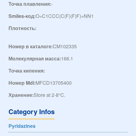
Точка плавления:
-
Smiles-код:
O=C1CCC(C(F)(F)F)=NN1
Плотность:
Номер в каталоге:
CM102335
Молекулярная масса:
166.1
Точка кипения:
Номер Mdl:
MFCD13705400
Хранение:
Store at 2-8°C.
Category Infos
Pyridazines