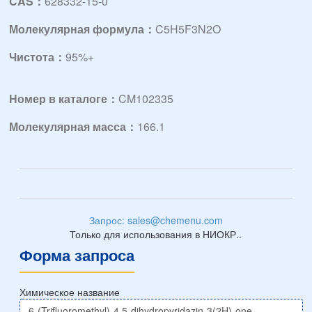
CAS：
628332-15-0
Молекулярная формула：
C5H5F3N2O
Чистота：
95%+
Номер в каталоге：
CM102335
Молекулярная масса：
166.1
Запрос: sales@chemenu.com
Только для использования в НИОКР..
Форма запроса
Химическое название