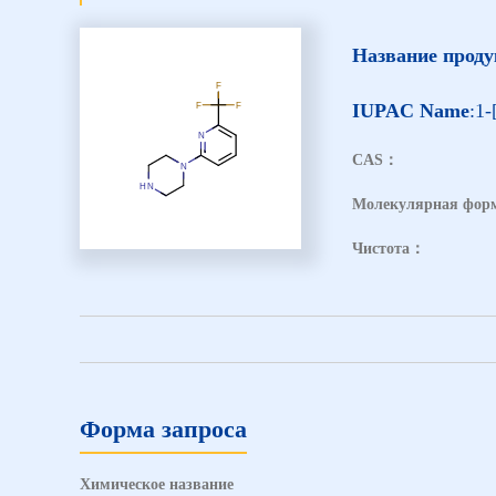
Название прод
IUPAC Name
:1-
CAS：
Молекулярная фо
Чистота：
Форма запроса
Химическое название