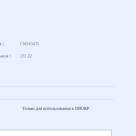
ге：
CM103435
масса：
231.22
Только для использования в НИОКР..