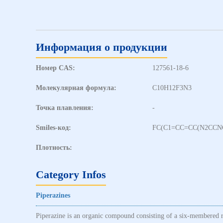
Информация о продукции
Номер CAS:
127561-18-6
Молекулярная формула:
C10H12F3N3
Точка плавления:
-
Smiles-код:
FC(C1=CC=CC(N2CCNC
Плотность:
Category Infos
Piperazines
Piperazine is an organic compound consisting of a six-membered ri