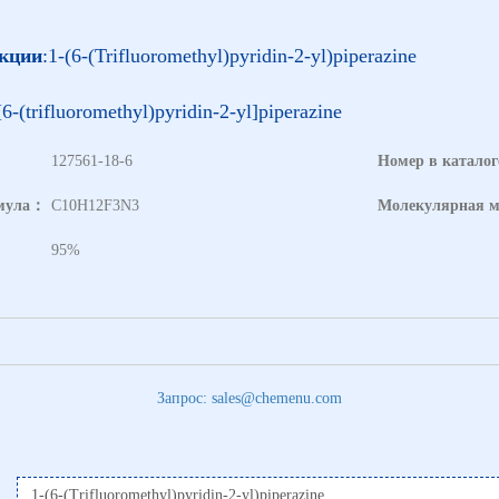
укции
:1-(6-(Trifluoromethyl)pyridin-2-yl)piperazine
[6-(trifluoromethyl)pyridin-2-yl]piperazine
127561-18-6
Номер в катало
рмула：
C10H12F3N3
Молекулярная 
95%
Запрос: sales@chemenu.com