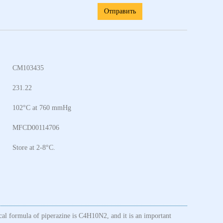
Отправить
CM103435
231.22
102°C at 760 mmHg
MFCD00114706
Store at 2-8°C.
cal formula of piperazine is C4H10N2, and it is an important