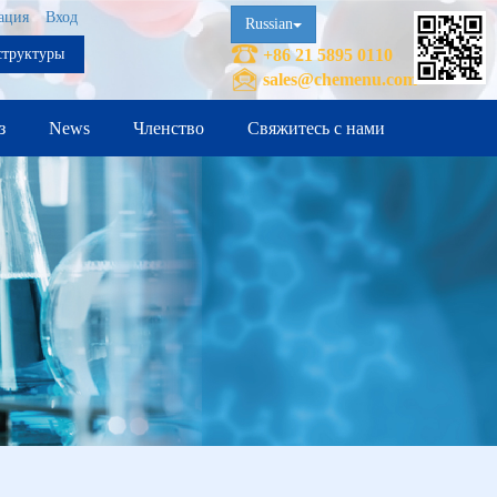
ация
Вход
Russian
структуры
+86 21 5895 0110
sales@chemenu.com
з
News
Членство
Свяжитесь с нами