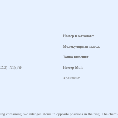
Номер в каталоге:
Молекулярная масса:
Точка кипения:
C2)=N1)(F)F
Номер Mdl:
Хранение:
ng containing two nitrogen atoms in opposite positions in the ring. The chemi